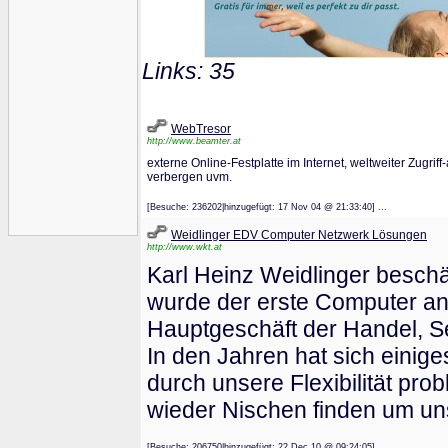
Links: 35
WebTresor
http://www.beamter.at
externe Online-Festplatte im Internet, weltweiter Zugri
verbergen uvm.
[Besuche: 236202|hinzugefügt: 17 Nov 04 @ 21:33:40] ...
Weidlinger EDV Computer Netzwerk Lösungen
http://www.wkt.at
Karl Heinz Weidlinger beschäf
wurde der erste Computer an 
Hauptgeschäft der Handel, S
In den Jahren hat sich einig
durch unsere Flexibilität p
wieder Nischen finden um un
[Besuche: 206750|hinzugefügt: 22 Dec 10 @ 09:24:05] ...