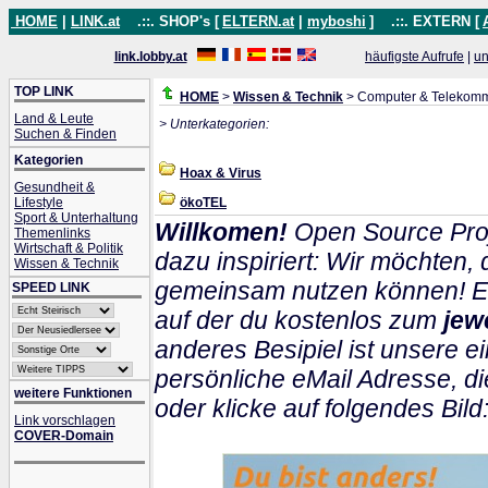
HOME
|
LINK.at
.::. SHOP's [
ELTERN.at
|
myboshi
]
.::. EXTERN [
link.lobby.at
häufigste Aufrufe
|
un
TOP LINK
HOME
>
Wissen & Technik
> Computer & Telekomm
Land & Leute
> Unterkategorien:
Suchen & Finden
Kategorien
Hoax & Virus
Gesundheit &
Lifestyle
ökoTEL
Sport & Unterhaltung
Willkomen!
Open Source Proj
Themenlinks
Wirtschaft & Politik
dazu inspiriert: Wir möchten
Wissen & Technik
gemeinsam nutzen können! Ein
SPEED LINK
auf der du kostenlos zum
jew
anderes Besipiel ist unsere ei
persönliche eMail Adresse, di
weitere Funktionen
oder klicke auf folgendes Bild
Link vorschlagen
COVER-Domain