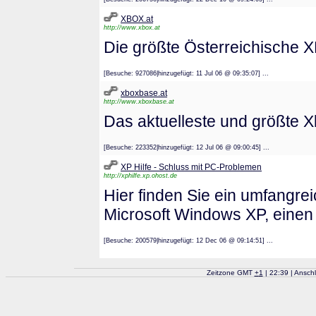
XBOX.at
http://www.xbox.at
Die größte Österreichische
[Besuche: 927086|hinzugefügt: 11 Jul 06 @ 09:35:07] ...
xboxbase.at
http://www.xboxbase.at
Das aktuelleste und größte 
[Besuche: 223352|hinzugefügt: 12 Jul 06 @ 09:00:45] ...
XP Hilfe - Schluss mit PC-Problemen
http://xphilfe.xp.ohost.de
Hier finden Sie ein umfangre
Microsoft Windows XP, einen 
[Besuche: 200579|hinzugefügt: 12 Dec 06 @ 09:14:51] ...
Zeitzone GMT
+
1
| 22:39 | Ansch