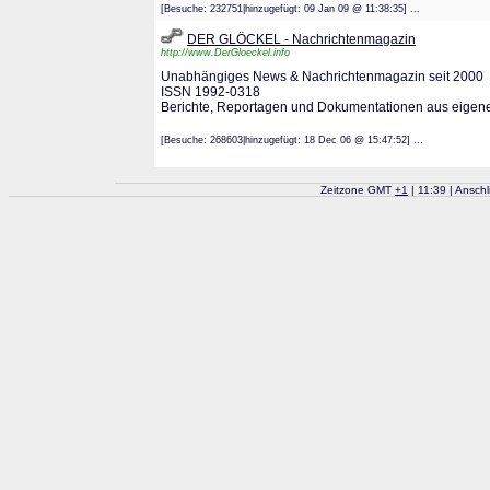
[Besuche: 232751|hinzugefügt: 09 Jan 09 @ 11:38:35] ...
DER GLÖCKEL - Nachrichtenmagazin
http://www.DerGloeckel.info
Unabhängiges News & Nachrichtenmagazin seit 2000
ISSN 1992-0318
Berichte, Reportagen und Dokumentationen aus eigen
[Besuche: 268603|hinzugefügt: 18 Dec 06 @ 15:47:52] ...
Zeitzone GMT
+
1
| 11:39 | Ansch