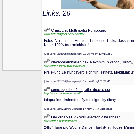
Links: 26
Christian's Multimedia Homepage
www.homepage24.de/schroetter
Fotos, Multimedia, Münzen, Tipps und Tricks, dass 
Natur. 100% österreichisch!!!
[Besuche: 295905|hinzugefügt: 11 Jul 06 @ 11:01:15] ...
clever-telefonieren.de-Telekommunikation, Handy,
http://www.clever-telefonieren.de
Preis- und Leistungsvergleich für Festnetz, Mobilfunk un
[Besuche: 331359|hinzugefügt: 19 Jan 07 @ 11:20:44] ...
come-together fotografie about cuba
http://www.come-together.at/
fotografien - kalender - flyer d:sign - by ritchy
[Besuche: 269211|hinzugefügt: 17 Nov 04 @ 21:59:52] ...
Decksharks.FM - your electronic heartbeat
http://www.decksharks.fm
24h/7 Tage pro Woche Dance, Hardstyle, House, Minim