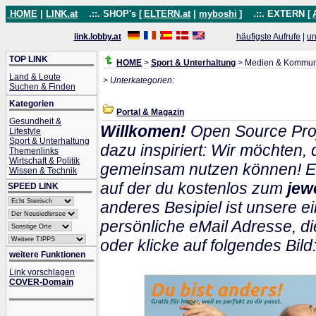
HOME
|
LINK.at
.::. SHOP's [
ELTERN.at
|
myboshi
]
.::. EXTERN [
link.lobby.at
häufigste Aufrufe
|
un
TOP LINK
HOME
>
Sport & Unterhaltung
> Medien & Kommun
Land & Leute
> Unterkategorien:
Suchen & Finden
Kategorien
Portal & Magazin
Gesundheit &
Willkomen!
Open Source Proj
Lifestyle
Sport & Unterhaltung
dazu inspiriert: Wir möchten
Themenlinks
Wirtschaft & Politik
gemeinsam nutzen können! Ein
Wissen & Technik
auf der du kostenlos zum
jew
SPEED LINK
anderes Besipiel ist unsere ei
persönliche eMail Adresse, di
oder klicke auf folgendes Bild
weitere Funktionen
Link vorschlagen
COVER-Domain