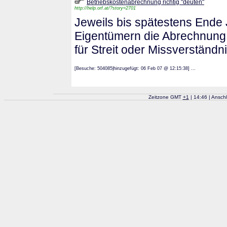
Betriebskostenabrechnung richtig "deuten"
http://help.orf.at/?story=2701
Jeweils bis spätestens Ende
Eigentümern die Abrechnung d
für Streit oder Missverständ
[Besuche: 504085|hinzugefügt: 06 Feb 07 @ 12:15:38] ...
Zeitzone GMT
+
1
| 14:46 | Ansch