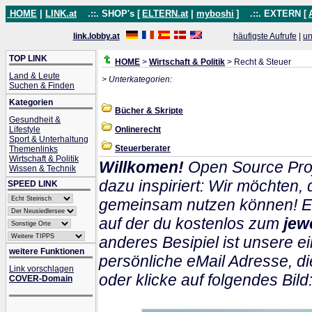
HOME
|
LINK.at
.::. SHOP's [
ELTERN.at
|
myboshi
]
.::. EXTERN [
link.lobby.at
häufigste Aufrufe
|
un
TOP LINK
HOME
>
Wirtschaft & Politik
> Recht & Steuer
Land & Leute
> Unterkategorien:
Suchen & Finden
Kategorien
Bücher & Skripte
Gesundheit &
Lifestyle
Onlinerecht
Sport & Unterhaltung
Steuerberater
Themenlinks
Wirtschaft & Politik
Willkomen!
Open Source Proj
Wissen & Technik
dazu inspiriert: Wir möchten
SPEED LINK
gemeinsam nutzen können! Ein
auf der du kostenlos zum
jew
anderes Besipiel ist unsere ei
weitere Funktionen
persönliche eMail Adresse, di
Link vorschlagen
oder klicke auf folgendes Bild
COVER-Domain