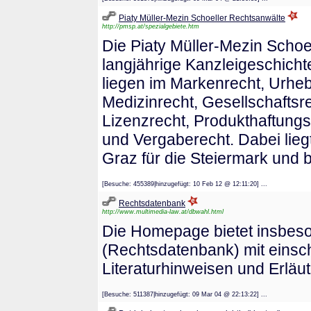
Piaty Müller-Mezin Schoeller Rechtsanwälte
http://pmsp.at/spezialgebiete.htm
Die Piaty Müller-Mezin Schoe
langjährige Kanzleigeschich
liegen im Markenrecht, Urhe
Medizinrecht, Gesellschaftsre
Lizenzrecht, Produkthaftungs
und Vergaberecht. Dabei lieg
Graz für die Steiermark und 
[Besuche: 455389|hinzugefügt: 10 Feb 12 @ 12:11:20] ...
Rechtsdatenbank
http://www.multimedia-law.at/dbwahl.html
Die Homepage bietet insbeso
(Rechtsdatenbank) mit einsc
Literaturhinweisen und Erläu
[Besuche: 511387|hinzugefügt: 09 Mar 04 @ 22:13:22] ...