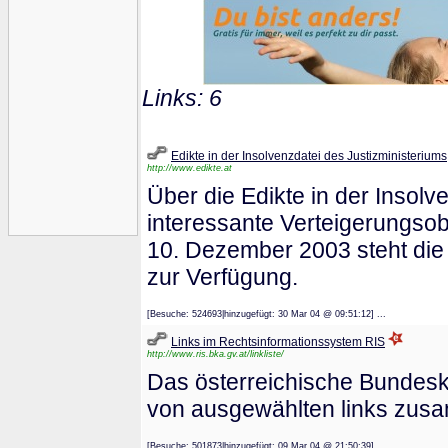
Links: 6
Edikte in der Insolvenzdatei des Justizministeriums
http://www.edikte.at
Über die Edikte in der Insolv
interessante Verteigerungsob
10. Dezember 2003 steht die 
zur Verfügung.
[Besuche: 524693|hinzugefügt: 30 Mar 04 @ 09:51:12] ...
Links im Rechtsinformationssystem RIS
http://www.ris.bka.gv.at/linkliste/
Das österreichische Bundeska
von ausgewählten links zusa
[Besuche: 501873|hinzugefügt: 09 Mar 04 @ 21:50:39] ...