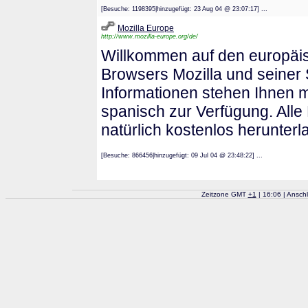
[Besuche: 1198395|hinzugefügt: 23 Aug 04 @ 23:07:17] ...
Mozilla Europe
http://www.mozilla-europe.org/de/
Willkommen auf den europäi
Browsers Mozilla und seiner 
Informationen stehen Ihnen 
spanisch zur Verfügung. Alle
natürlich kostenlos herunterl
[Besuche: 866456|hinzugefügt: 09 Jul 04 @ 23:48:22] ...
Zeitzone GMT
+
1
| 16:06 | Ansch