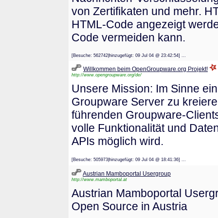
von Zertifikaten und mehr. 
HTML-Code angezeigt werden
Code vermeiden kann.
[Besuche: 562742|hinzugefügt: 09 Jul 04 @ 23:42:54] ...
Willkommen beim OpenGroupware.org Projekt!
http://www.opengroupware.org/de/
Unsere Mission: Im Sinne e
Groupware Server zu kreiere
führenden Groupware-Clients
volle Funktionalität und Date
APIs möglich wird.
[Besuche: 505973|hinzugefügt: 09 Jul 04 @ 18:41:36] ...
Austrian Mamboportal Usergroup
http://www.mamboportal.at
Austrian Mamboportal Usergr
Open Source in Austria