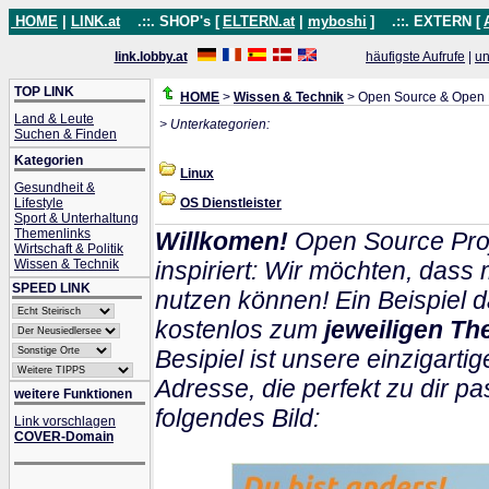
HOME
|
LINK.at
.::. SHOP's [
ELTERN.at
|
myboshi
]
.::. EXTERN [
link.lobby.at
häufigste Aufrufe
|
un
TOP LINK
HOME
>
Wissen & Technik
> Open Source & Open
Land & Leute
> Unterkategorien:
Suchen & Finden
Kategorien
Linux
Gesundheit &
Lifestyle
OS Dienstleister
Sport & Unterhaltung
Themenlinks
Willkomen!
Open Source Proj
Wirtschaft & Politik
Wissen & Technik
inspiriert: Wir möchten, das
SPEED LINK
nutzen können! Ein Beispiel d
kostenlos zum
jeweiligen Th
Besipiel ist unsere einzigartig
Adresse, die perfekt zu dir pa
weitere Funktionen
folgendes Bild:
Link vorschlagen
COVER-Domain