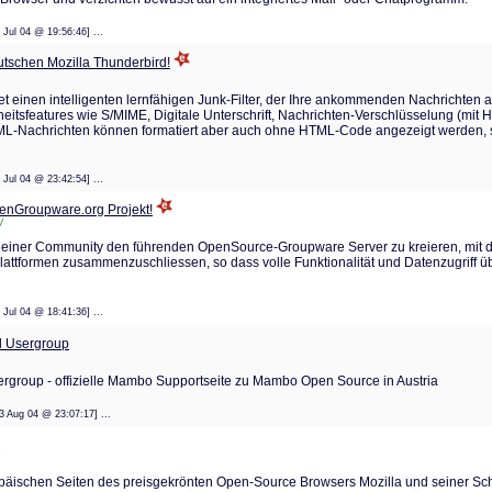
: 09 Jul 04 @ 19:56:46] ...
tschen Mozilla Thunderbird!
 einen intelligenten lernfähigen Junk-Filter, der Ihre ankommenden Nachrichten a
heitsfeatures wie S/MIME, Digitale Unterschrift, Nachrichten-Verschlüsselung (mit 
HTML-Nachrichten können formatiert aber auch ohne HTML-Code angezeigt werden,
: 09 Jul 04 @ 23:42:54] ...
nGroupware.org Projekt!
/
 einer Community den führenden OpenSource-Groupware Server zu kreieren, mit 
lattformen zusammenzuschliessen, so dass volle Funktionalität und Datenzugriff üb
: 09 Jul 04 @ 18:41:36] ...
l Usergroup
rgroup - offizielle Mambo Supportseite zu Mambo Open Source in Austria
t: 23 Aug 04 @ 23:07:17] ...
äischen Seiten des preisgekrönten Open-Source Browsers Mozilla und seiner Schw