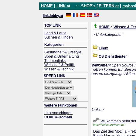
HOME
|
LINK.at
.::. SHOP's [
ELTERN.at
|
mybos
link.lobby.at
TOP LINK
HOME
>
Wissen & Te
Land & Leute
> Unterkategorien:
Suchen & Finden
Kategorien
Linux
Gesundheit & Lifestyle
Sport & Unterhaltung
OS Dienstleister
Themenlinks
Wirtschaft & Politik
Willkomen!
Open Source P
Wissen & Technik
nutzen können! Ein Beispie
unsere einzigartige Aktion
SPEED LINK
weitere Funktionen
Links: 7
Link vorschlagen
COVER-Domain
Willkommen beim deu
http://firefox-browser.de/
Das Ziel des Mozilla Fire
Entwickler auf den reinen