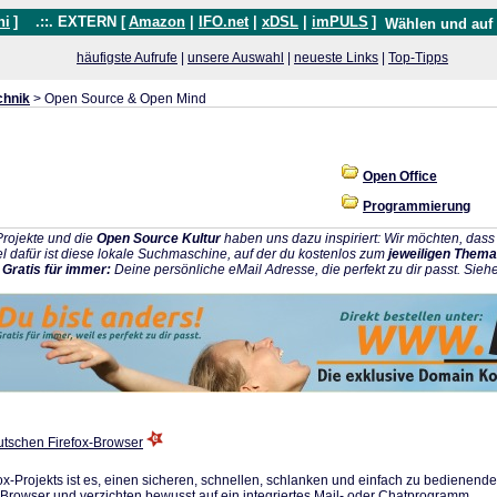
hi
]
.::. EXTERN [
Amazon
|
IFO.net
|
xDSL
|
imPULS
]
Wählen und auf
häufigste Aufrufe
|
unsere Auswahl
|
neueste Links
|
Top-Tipps
chnik
> Open Source & Open Mind
Open Office
Programmierung
rojekte und die
Open Source Kultur
haben uns dazu inspiriert: Wir möchten, da
l dafür ist diese lokale Suchmaschine, auf der du kostenlos zum
jeweiligen Thema
:
Gratis für immer:
Deine persönliche eMail Adresse, die perfekt zu dir passt. Sieh
tschen Firefox-Browser
fox-Projekts ist es, einen sicheren, schnellen, schlanken und einfach zu bedienend
 Browser und verzichten bewusst auf ein integriertes Mail- oder Chatprogramm.