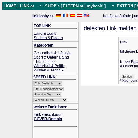
HOME
|
LINK.at
.::. SHOP's [
ELTERN.at
|
myboshi
]
.::. EXTERN [
link.lobby.at
häufigste Aufrufe
|
un
TOP LINK
defekten Link melden
Land & Leute
Suchen & Finden
Link:
Kategorien
Ist dieser 
Gesundheit & Lifestyle
Sport & Unterhaltung
Themenlinks
Kurze Bes
Wirtschaft & Politik
es nicht fu
Wissen & Technik
SPEED LINK
*
Nach dem Se
weitere Funktionen
Link vorschlagen
COVER-Domain