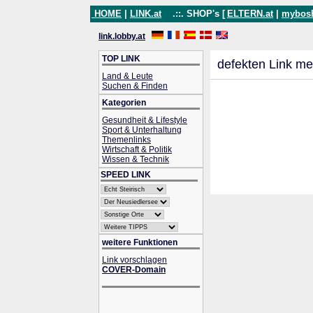
HOME
|
LINK.at
.::. SHOP's [
ELTERN.at
|
mybos
link.lobby.at
TOP LINK
defekten Link me
Land & Leute
Suchen & Finden
Kategorien
Gesundheit & Lifestyle
Sport & Unterhaltung
Themenlinks
Wirtschaft & Politik
Wissen & Technik
SPEED LINK
weitere Funktionen
Link vorschlagen
COVER-Domain