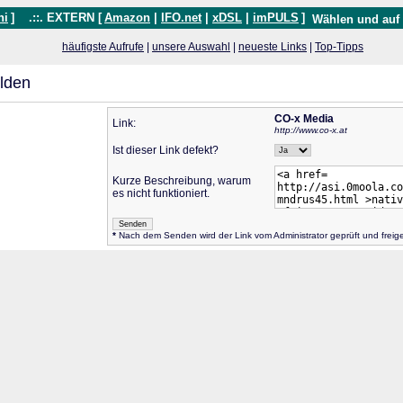
hi
]
.::. EXTERN [
Amazon
|
IFO.net
|
xDSL
|
imPULS
]
Wählen und auf
häufigste Aufrufe
|
unsere Auswahl
|
neueste Links
|
Top-Tipps
lden
CO-x Media
Link:
http://www.co-x.at
Ist dieser Link defekt?
Kurze Beschreibung, warum
es nicht funktioniert.
*
Nach dem Senden wird der Link vom Administrator geprüft und frei