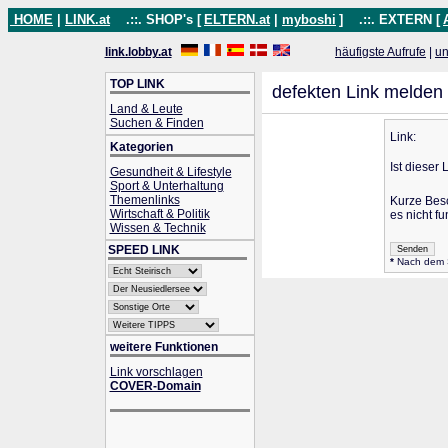
HOME
|
LINK.at
.::. SHOP's [
ELTERN.at
|
myboshi
]
.::. EXTERN [
link.lobby.at
häufigste Aufrufe
|
un
TOP LINK
defekten Link melden
Land & Leute
Suchen & Finden
Link:
Kategorien
Ist dieser 
Gesundheit & Lifestyle
Sport & Unterhaltung
Themenlinks
Kurze Bes
Wirtschaft & Politik
es nicht fu
Wissen & Technik
SPEED LINK
*
Nach dem Se
weitere Funktionen
Link vorschlagen
COVER-Domain